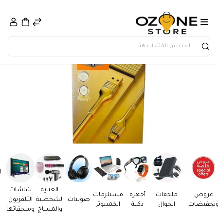
بحث
العناية
شاشات
عروض
ملحقات
أجهزة
مستلزمات
صوتيات
الشخصية
التلفزيون
تخفيضات
الجوال
ذكية
الكمبيوتر
والمساج
وملحقاتها