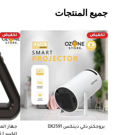
جميع المنتجات
تخفيض
تخفيض
بروجكتر ذكي دينكس DX2591
جهاز الم
الكبير | DX1716