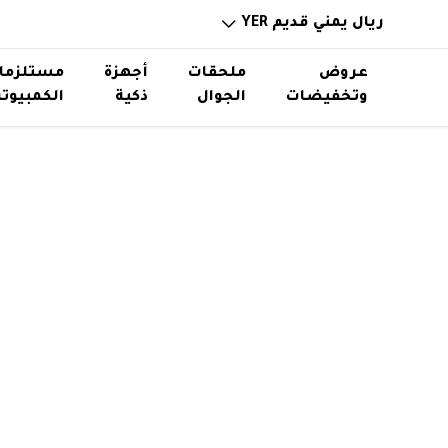
ريال يمني قديم YER
عروض
ملحقات
أجهزة
مستلزما
وتخفيضات
الجوال
ذكية
الكمبيوتر
خوازن باوربانك
ساعات ذكية
ذواكر و
حامل اس
توصيلات ورؤوس شواحن
نظارات ذكية
استاند
اكسسوا