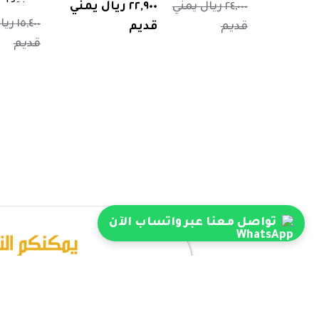
٢٤,٠٠٠ ريال يمني
٢٢,٩٠٠ ريال يمني
١٥,٤٠٠
قديم
قديم
قديم
تواصل معنا عبر واتساب الآن