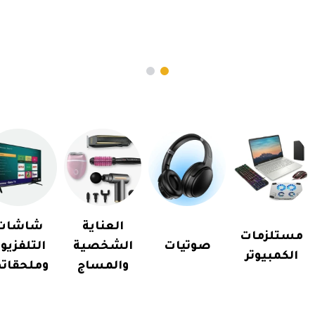
العناية
شاشات
مستلزمات
صوتيات
الشخصية
التلفزيو
الكمبيوتر
والمساج
وملحقاته