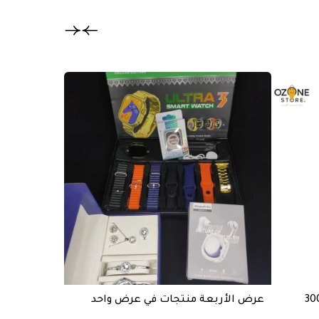
تخفيض
عرض الأربعة منتجات في عرض واحد
خازن طاقة BASTEC قوة 20000mAh