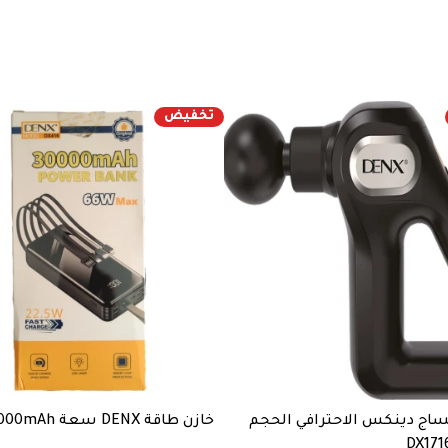
تخفيض
ساج دينكس الاحترافي الحجم
خازن طاقة DENX سعة 30000mAh