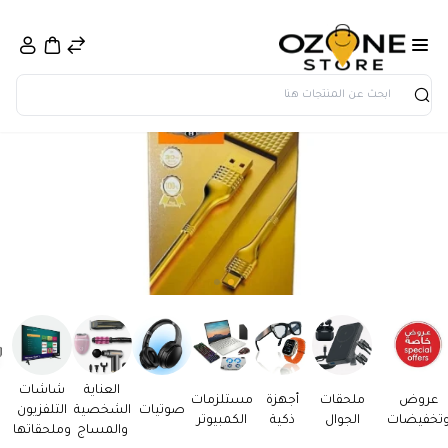
بحث
العناية
شاشات
عروض
ملحقات
أجهزة
مستلزمات
صوتيات
الشخصية
التلفزيون
تخفيضات
الجوال
ذكية
الكمبيوتر
والمساج
وملحقاتها