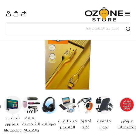
بحث
العناية
شاشات
عروض
ملحقات
أجهزة
مستلزمات
صوتيات
الشخصية
التلفزيون
تخفيضات
الجوال
ذكية
الكمبيوتر
والمساج
وملحقاتها