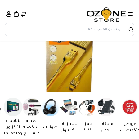
بحث
العناية
شاشات
عروض
ملحقات
أجهزة
مستلزمات
صوتيات
الشخصية
التلفزيون
تخفيضات
الجوال
ذكية
الكمبيوتر
والمساج
وملحقاتها