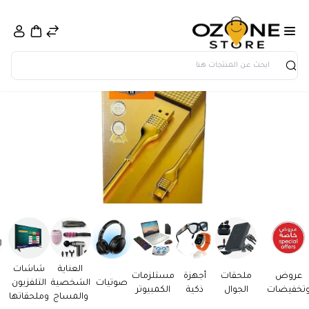
بحث
العناية
شاشات
عروض
ملحقات
أجهزة
مستلزمات
صوتيات
الشخصية
التلفزيون
تخفيضات
الجوال
ذكية
الكمبيوتر
والمساج
وملحقاتها