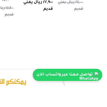
٢٤,٠٠٠ ريال يمني
٢٢,٩٠٠ ريال يمني
١٥,٤٠٠
قديم
قديم
قديم
تواصل معنا عبر واتساب الآن