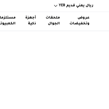
ريال يمني قديم YER
عروض
ملحقات
أجهزة
مستلزما
وتخفيضات
الجوال
ذكية
الكمبيوتر
خوازن باوربانك
ساعات ذكية
ذواكر و
حامل اس
توصيلات ورؤوس شواحن
نظارات ذكية
استاند
اكسسوا