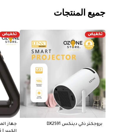
جميع المنتجات
تخفيض
تخفيض
بروجكتر ذكي دينكس DX2591
جهاز الم
الكبير | DX1716