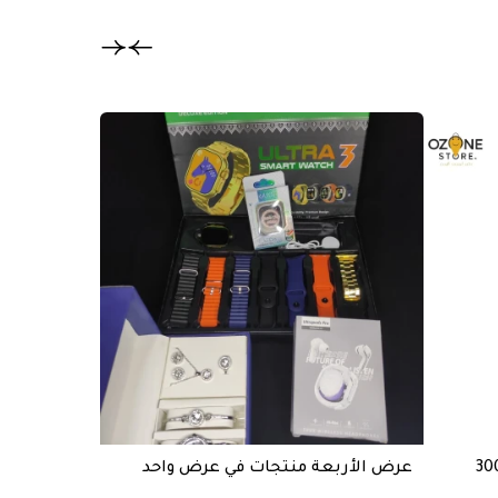
تخفيض
عرض الأربعة منتجات في عرض واحد
خازن طاقة BASTEC قوة 20000mAh