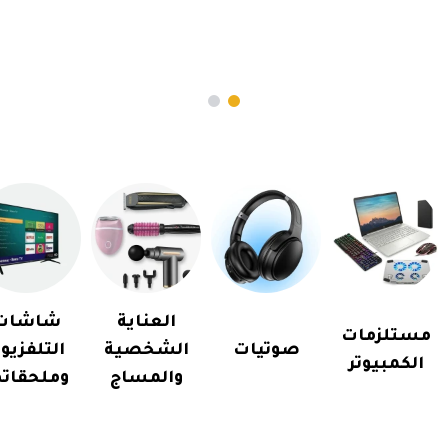
العناية
شاشات
مستلزمات
صوتيات
الشخصية
التلفزيو
الكمبيوتر
والمساج
وملحقاته