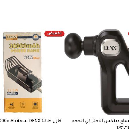
تخفيض
ساج دينكس الاحترافي الحجم
خازن طاقة DENX سعة 30000mAh