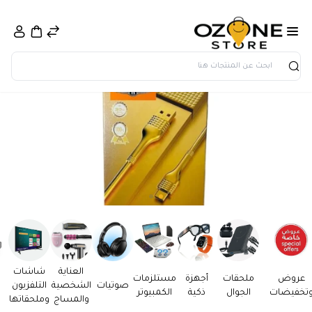
بحث
العناية
شاشات
عروض
ملحقات
أجهزة
مستلزمات
صوتيات
الشخصية
التلفزيون
تخفيضات
الجوال
ذكية
الكمبيوتر
والمساج
وملحقاتها