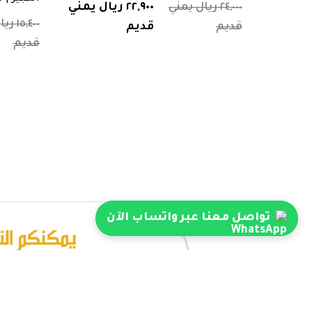
٢٤,٠٠٠ ريال يمني
٢٢,٩٠٠ ريال يمني
١٥,٤٠٠
قديم
قديم
قديم
تواصل معنا عبر واتساب الآن