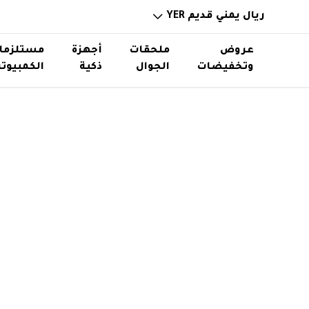
ريال يمني قديم YER
عروض
ملحقات
أجهزة
مستلزما
وتخفيضات
الجوال
ذكية
الكمبيوتر
خوازن باوربانك
ساعات ذكية
ذواكر و
حامل اس
توصيلات ورؤوس شواحن
نظارات ذكية
استاند
اكسسوا