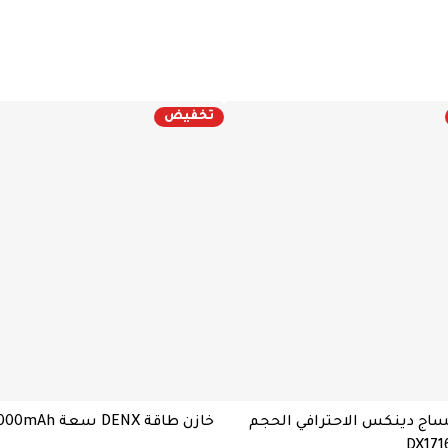
تخفيض
ساج دينكس الاحترافي الحجم
خازن طاقة DENX سعة 30000mAh