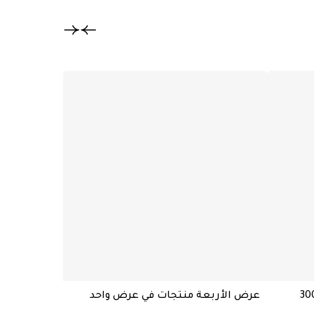
تخفيض
عرض الأربعة منتجات في عرض واحد
خازن طاقة BASTEC قوة 20000mAh