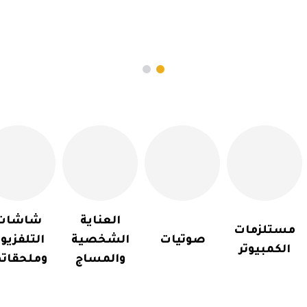
العناية
شاشات
مستلزمات
صوتيات
الشخصية
التلفزيو
الكمبيوتر
والمساج
وملحقاته