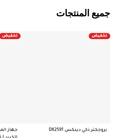
جميع المنتجات
تخفيض
تخفيض
بروجكتر ذكي دينكس DX2591
جهاز الم
الكبير | DX1716