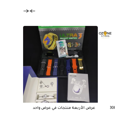
تخفيض
عرض الأربعة منتجات في عرض واحد
خازن طاقة BASTEC قوة 20000mAh