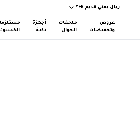
ريال يمني قديم YER
عروض
ملحقات
أجهزة
مستلزما
وتخفيضات
الجوال
ذكية
الكمبيوتر
خوازن باوربانك
ساعات ذكية
ذواكر و
حامل اس
توصيلات ورؤوس شواحن
نظارات ذكية
استاند
اكسسوا