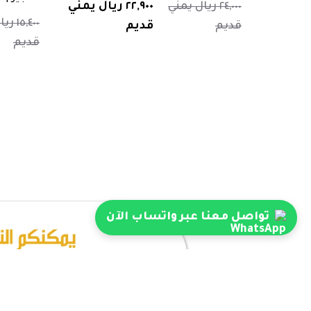
٢٤,٠٠٠ ريال يمني
٢٢,٩٠٠ ريال يمني
١٥,٤٠٠
قديم
قديم
قديم
تواصل معنا عبر واتساب الآن