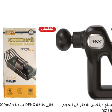
تخفيض
ساج دينكس الاحترافي الحجم
خازن طاقة DENX سعة 30000mAh