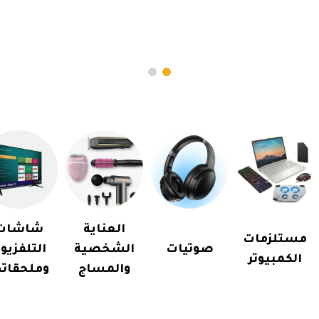
العناية
شاشات
مستلزمات
صوتيات
الشخصية
التلفزيو
الكمبيوتر
والمساج
وملحقاته