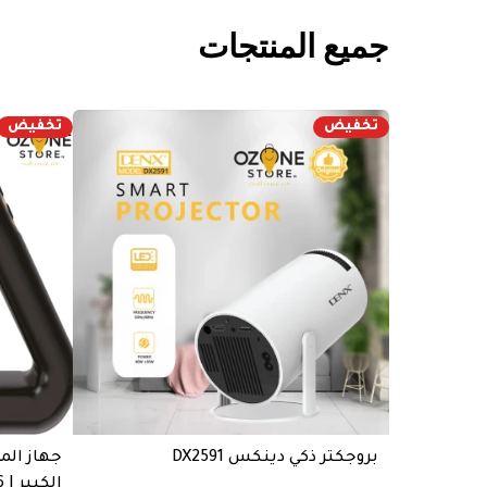
جميع المنتجات
تخفيض
تخفيض
بروجكتر ذكي دينكس DX2591
جهاز الم
الكبير | DX1716