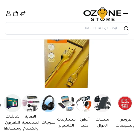
بحث
العناية
شاشات
عروض
ملحقات
أجهزة
مستلزمات
صوتيات
الشخصية
التلفزيون
تخفيضات
الجوال
ذكية
الكمبيوتر
والمساج
وملحقاتها