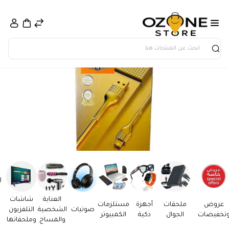
بحث
العناية
شاشات
عروض
ملحقات
أجهزة
مستلزمات
صوتيات
الشخصية
التلفزيون
تخفيضات
الجوال
ذكية
الكمبيوتر
والمساج
وملحقاتها