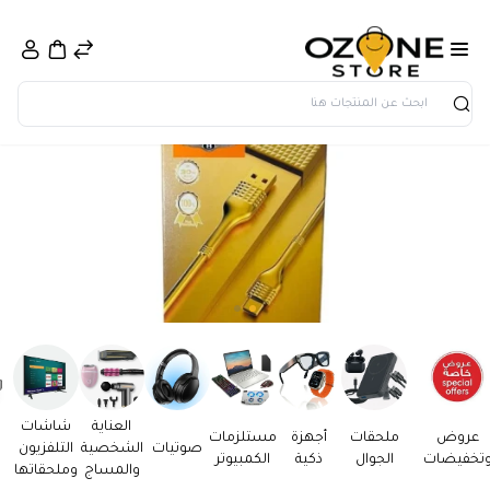
بحث
العناية
شاشات
عروض
ملحقات
أجهزة
مستلزمات
صوتيات
الشخصية
التلفزيون
تخفيضات
الجوال
ذكية
الكمبيوتر
والمساج
وملحقاتها