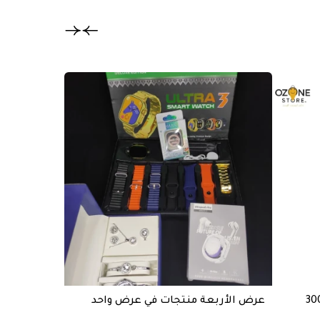
تخفيض
عرض الأربعة منتجات في عرض واحد
خازن طاقة BASTEC قوة 20000mAh