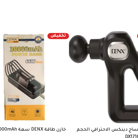
تخفيض
ساج دينكس الاحترافي الحجم
خازن طاقة DENX سعة 30000mAh