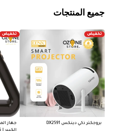
جميع المنتجات
تخفيض
تخفيض
بروجكتر ذكي دينكس DX2591
جهاز الم
الكبير | DX1716