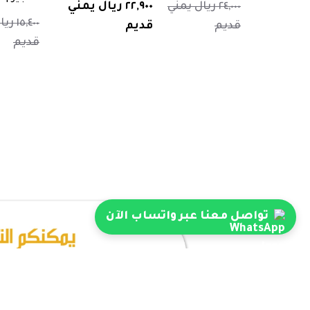
٢٤,٠٠٠ ريال يمني
٢٢,٩٠٠ ريال يمني
١٥,٤٠٠
قديم
قديم
قديم
تواصل معنا عبر واتساب الآن