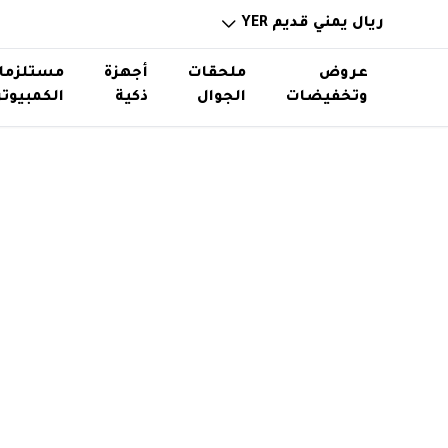
ريال يمني قديم YER
عروض
ملحقات
أجهزة
مستلزما
وتخفيضات
الجوال
ذكية
الكمبيوتر
خوازن باوربانك
ساعات ذكية
ذواكر و
حامل اس
توصيلات ورؤوس شواحن
نظارات ذكية
استاند
اكسسوا