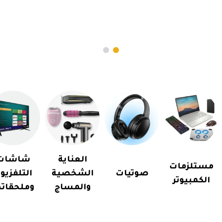
العناية
شاشات
مستلزمات
صوتيات
الشخصية
التلفزيو
الكمبيوتر
والمساج
وملحقاته