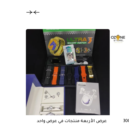
تخفيض
عرض الأربعة منتجات في عرض واحد
خازن طاقة BASTEC قوة 20000mAh