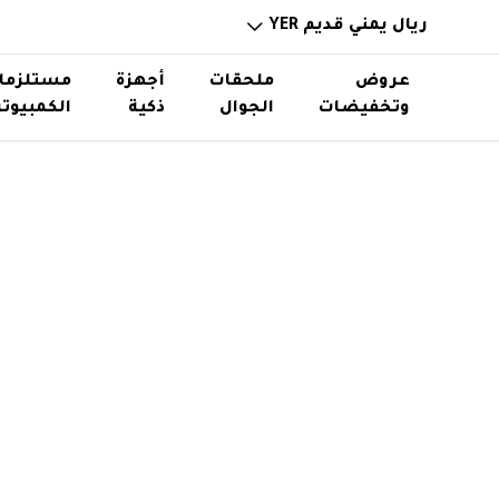
ريال يمني قديم YER
عروض
ملحقات
أجهزة
مستلزما
وتخفيضات
الجوال
ذكية
الكمبيوتر
خوازن باوربانك
ساعات ذكية
ذواكر و
حامل اس
توصيلات ورؤوس شواحن
نظارات ذكية
استاند
اكسسوا