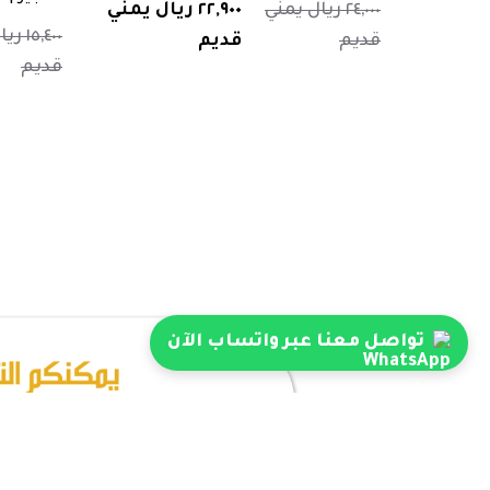
٢٤,٠٠٠ ريال يمني
٢٢,٩٠٠ ريال يمني
١٥,٤٠٠
قديم
قديم
قديم
تواصل معنا عبر واتساب الآن