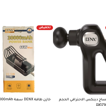
تخفيض
ساج دينكس الاحترافي الحجم
خازن طاقة DENX سعة 30000mAh