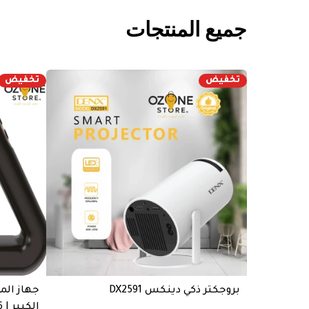
جميع المنتجات
تخفيض
تخفيض
بروجكتر ذكي دينكس DX2591
جهاز الم
الكبير | DX1716