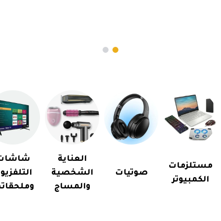
العناية
شاشات
مستلزمات
صوتيات
الشخصية
التلفزيو
الكمبيوتر
والمساج
وملحقاته