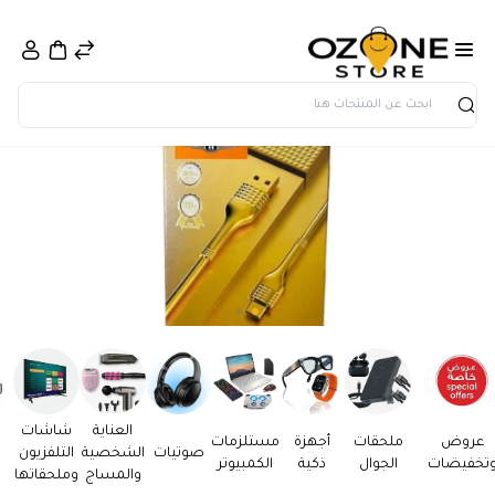
بحث
العناية
شاشات
عروض
ملحقات
أجهزة
مستلزمات
صوتيات
الشخصية
التلفزيون
تخفيضات
الجوال
ذكية
الكمبيوتر
والمساج
وملحقاتها