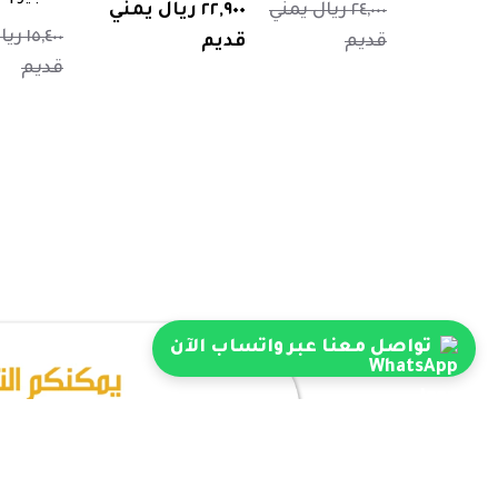
٢٤,٠٠٠ ريال يمني
٢٢,٩٠٠ ريال يمني
١٥,٤٠٠
قديم
قديم
قديم
تواصل معنا عبر واتساب الآن