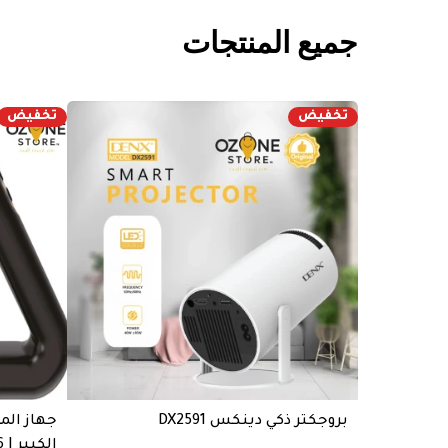
جميع المنتجات
تخفيض
تخفيض
بروجكتر ذكي دينكس DX2591
جهاز الم
الكبير | DX1716