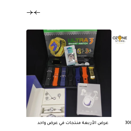
تخفيض
عرض الأربعة منتجات في عرض واحد
خازن طاقة BASTEC قوة 20000mAh