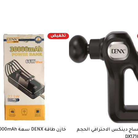
تخفيض
ساج دينكس الاحترافي الحجم
خازن طاقة DENX سعة 30000mAh