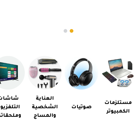
العناية
شاشات
مستلزمات
صوتيات
الشخصية
التلفزيو
الكمبيوتر
والمساج
وملحقاته