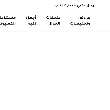
ريال يمني قديم YER
عروض
ملحقات
أجهزة
مستلزما
وتخفيضات
الجوال
ذكية
الكمبيوتر
خوازن باوربانك
ساعات ذكية
ذواكر و
حامل اس
توصيلات ورؤوس شواحن
نظارات ذكية
استاند
اكسسوا