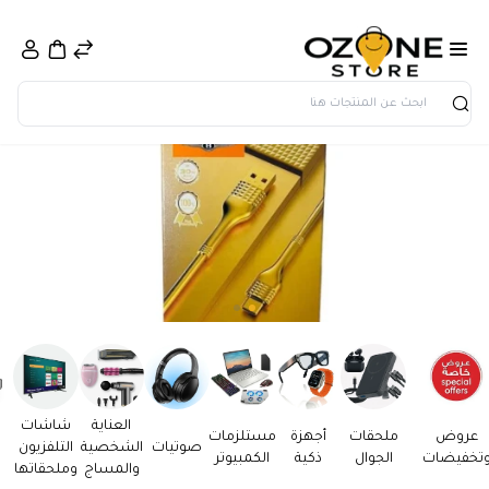
بحث
العناية
شاشات
عروض
ملحقات
أجهزة
مستلزمات
صوتيات
الشخصية
التلفزيون
تخفيضات
الجوال
ذكية
الكمبيوتر
والمساج
وملحقاتها