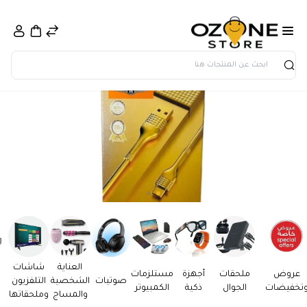
بحث
العناية
شاشات
عروض
ملحقات
أجهزة
مستلزمات
صوتيات
الشخصية
التلفزيون
تخفيضات
الجوال
ذكية
الكمبيوتر
والمساج
وملحقاتها