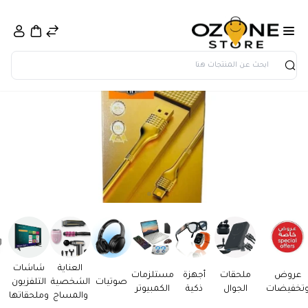
بحث
العناية
شاشات
عروض
ملحقات
أجهزة
مستلزمات
صوتيات
الشخصية
التلفزيون
تخفيضات
الجوال
ذكية
الكمبيوتر
والمساج
وملحقاتها