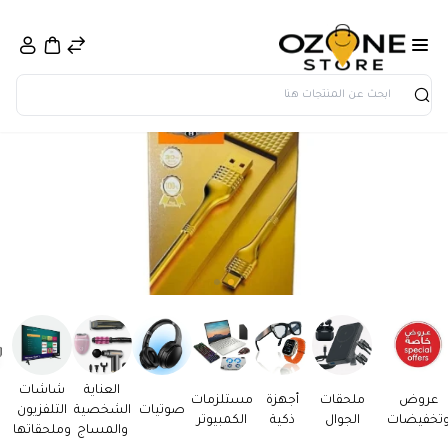
بحث
العناية
شاشات
عروض
ملحقات
أجهزة
مستلزمات
صوتيات
الشخصية
التلفزيون
تخفيضات
الجوال
ذكية
الكمبيوتر
والمساج
وملحقاتها