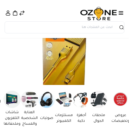
بحث
العناية
شاشات
عروض
ملحقات
أجهزة
مستلزمات
صوتيات
الشخصية
التلفزيون
تخفيضات
الجوال
ذكية
الكمبيوتر
والمساج
وملحقاتها