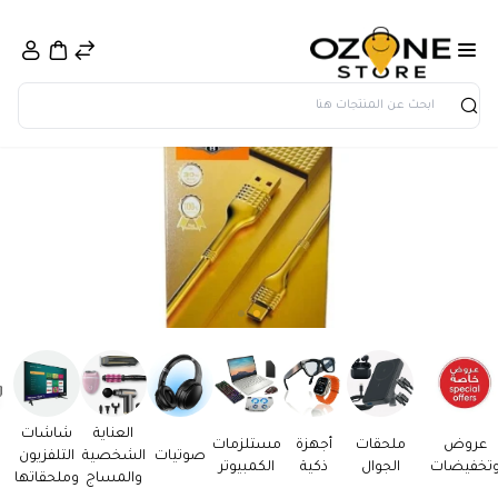
بحث
العناية
شاشات
عروض
ملحقات
أجهزة
مستلزمات
صوتيات
الشخصية
التلفزيون
تخفيضات
الجوال
ذكية
الكمبيوتر
والمساج
وملحقاتها