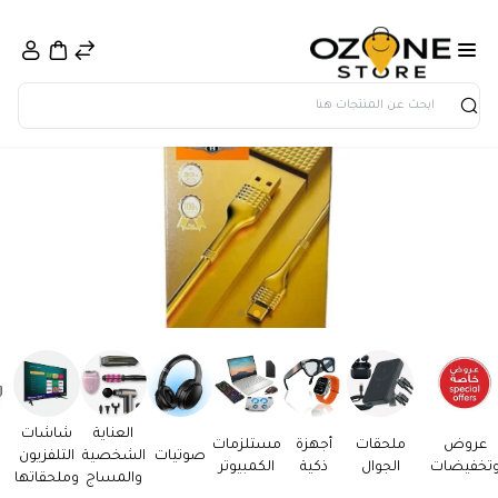
بحث
العناية
شاشات
عروض
ملحقات
أجهزة
مستلزمات
صوتيات
الشخصية
التلفزيون
تخفيضات
الجوال
ذكية
الكمبيوتر
والمساج
وملحقاتها