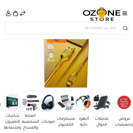
بحث
العناية
شاشات
عروض
ملحقات
أجهزة
مستلزمات
صوتيات
الشخصية
التلفزيون
تخفيضات
الجوال
ذكية
الكمبيوتر
والمساج
وملحقاتها