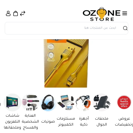
بحث
العناية
شاشات
عروض
ملحقات
أجهزة
مستلزمات
صوتيات
الشخصية
التلفزيون
تخفيضات
الجوال
ذكية
الكمبيوتر
والمساج
وملحقاتها