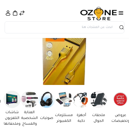
بحث
العناية
شاشات
عروض
ملحقات
أجهزة
مستلزمات
صوتيات
الشخصية
التلفزيون
تخفيضات
الجوال
ذكية
الكمبيوتر
والمساج
وملحقاتها