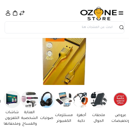
بحث
العناية
شاشات
عروض
ملحقات
أجهزة
مستلزمات
صوتيات
الشخصية
التلفزيون
تخفيضات
الجوال
ذكية
الكمبيوتر
والمساج
وملحقاتها