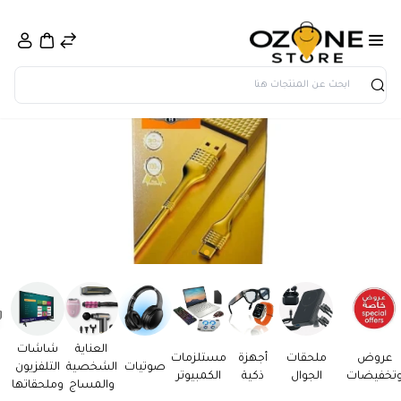
بحث
العناية
شاشات
عروض
ملحقات
أجهزة
مستلزمات
صوتيات
الشخصية
التلفزيون
تخفيضات
الجوال
ذكية
الكمبيوتر
والمساج
وملحقاتها