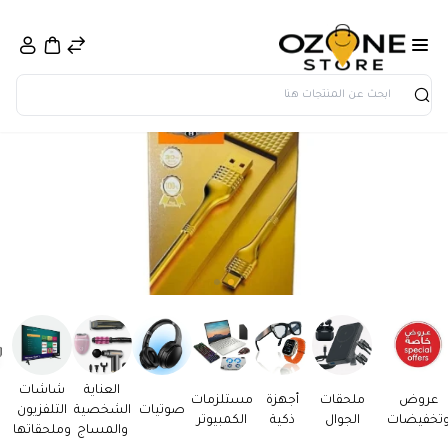
بحث
العناية
شاشات
عروض
ملحقات
أجهزة
مستلزمات
صوتيات
الشخصية
التلفزيون
تخفيضات
الجوال
ذكية
الكمبيوتر
والمساج
وملحقاتها