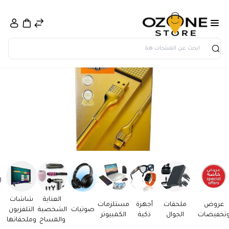
بحث
العناية
شاشات
عروض
ملحقات
أجهزة
مستلزمات
صوتيات
الشخصية
التلفزيون
تخفيضات
الجوال
ذكية
الكمبيوتر
والمساج
وملحقاتها