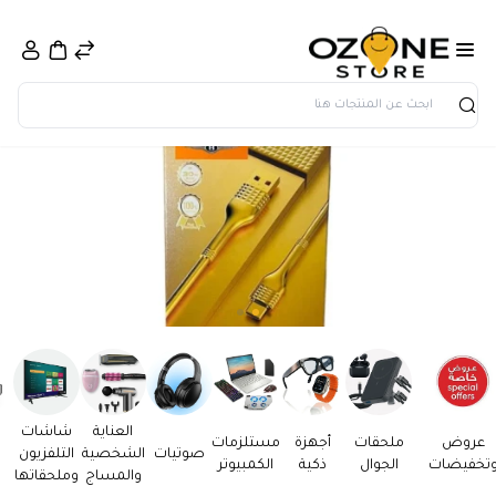
بحث
العناية
شاشات
عروض
ملحقات
أجهزة
مستلزمات
صوتيات
الشخصية
التلفزيون
تخفيضات
الجوال
ذكية
الكمبيوتر
والمساج
وملحقاتها