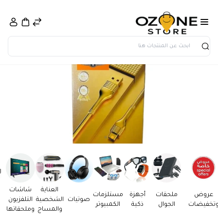
بحث
العناية
شاشات
عروض
ملحقات
أجهزة
مستلزمات
صوتيات
الشخصية
التلفزيون
تخفيضات
الجوال
ذكية
الكمبيوتر
والمساج
وملحقاتها