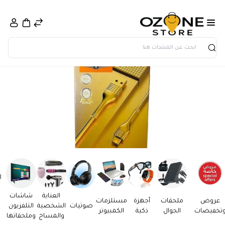
بحث
العناية
شاشات
عروض
ملحقات
أجهزة
مستلزمات
صوتيات
الشخصية
التلفزيون
تخفيضات
الجوال
ذكية
الكمبيوتر
والمساج
وملحقاتها