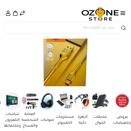
بحث
العناية
شاشات
عروض
ملحقات
أجهزة
مستلزمات
صوتيات
الشخصية
التلفزيون
تخفيضات
الجوال
ذكية
الكمبيوتر
والمساج
وملحقاتها