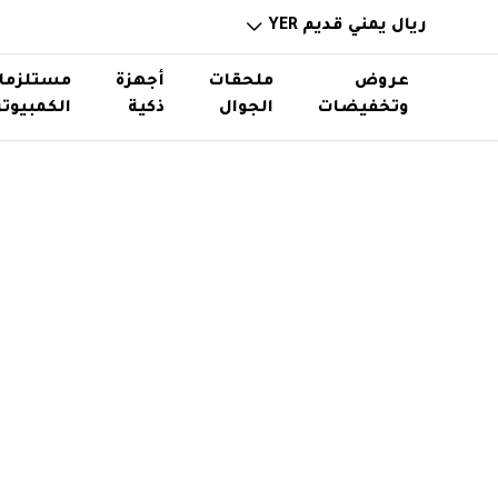
ريال يمني قديم YER
عروض
ملحقات
أجهزة
مستلزما
وتخفيضات
الجوال
ذكية
الكمبيوتر
خوازن باوربانك
ساعات ذكية
ذواكر و
حامل اس
توصيلات ورؤوس شواحن
نظارات ذكية
استاند
اكسسوا