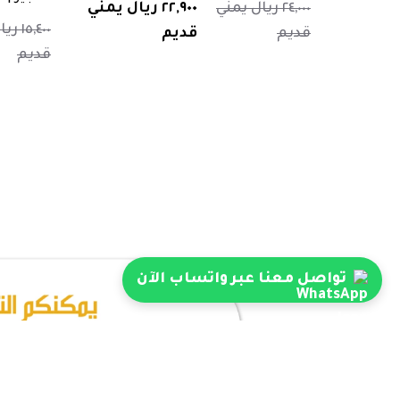
٢٤,٠٠٠ ريال يمني
٢٢,٩٠٠ ريال يمني
١٥,٤٠٠
قديم
قديم
قديم
تواصل معنا عبر واتساب الآن