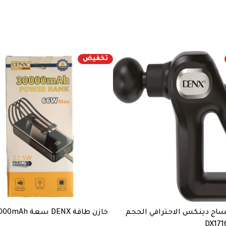
تخفيض
ساج دينكس الاحترافي الحجم
خازن طاقة DENX سعة 30000mAh