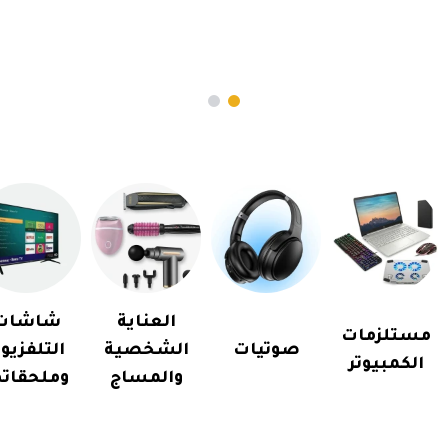
العناية
شاشات
مستلزمات
صوتيات
الشخصية
التلفزيو
الكمبيوتر
والمساج
وملحقاته