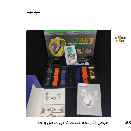
تخفيض
عرض الأربعة منتجات في عرض واحد
خازن طاقة BASTEC قوة 20000mAh