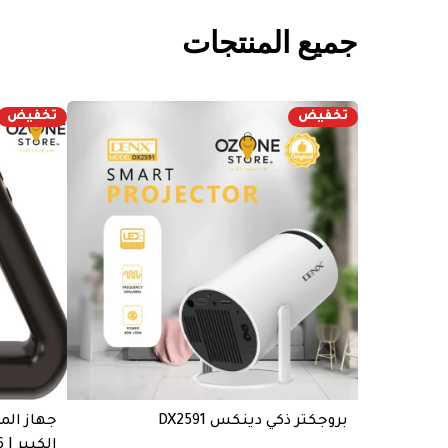
جميع المنتجات
تخفيض
تخفيض
بروجكتر ذكي دينكس DX2591
جهاز الم
الكبير | DX1716